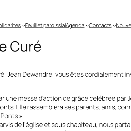
olidarités
Feuillet paroissial
Agenda
Contacts
Nouvel
re Curé
ré, Jean Dewandre, vous êtes cordialement invi
r une messe d’action de grâce célébrée par J
Ponts. Elle rassemblera ses parents, amis, co
 Ponts ».
 parvis de l’église et sous chapiteau, nous pa