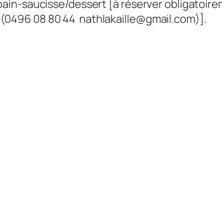
n pain-saucisse/dessert [à réserver obligatoire
 (0496 08 80 44 nathlakaille@gmail.com)].