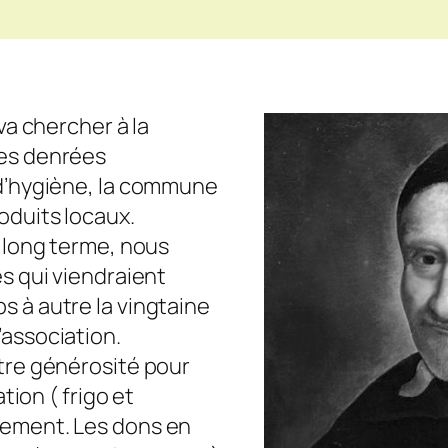
va chercher à la
des denrées
 d’hygiène, la commune
oduits locaux.
e long terme, nous
es qui viendraient
s à autre la vingtaine
’association.
otre générosité pour
ation ( frigo et
nement. Les dons en